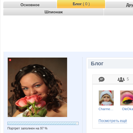
Блог
( 0 )
Основное
Др
Шпионаж
Блог
5
Charmed Lady
OleOk
Посмотреть ещё
Портрет заполнен на 97 %