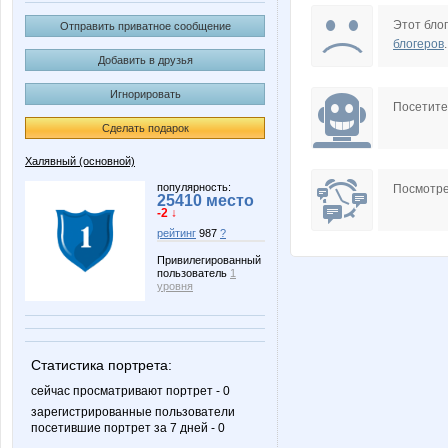
Змеюша
Этот блог
Отправить приватное сообщение
блогеров
.
Добавить в друзья
Игнорировать
Посетит
Сделать подарок
Халявный (основной)
популярность:
Посмотре
25410 место
-2 ↓
рейтинг
987
?
Привилегированный
пользователь
1
уровня
Статистика портрета:
сейчас просматривают портрет - 0
зарегистрированные пользователи
посетившие портрет за 7 дней - 0